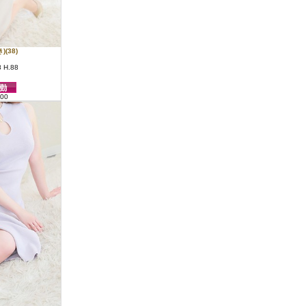
(38)
8 H.88
:00