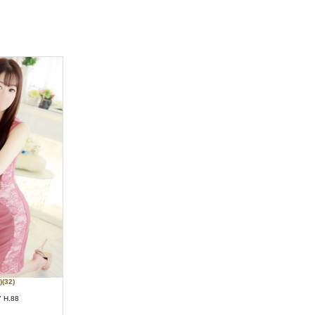
(32)
7 H.88