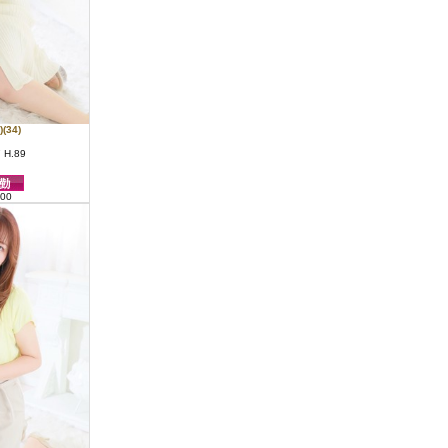
(34)
7 H.89
:00