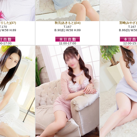
りした)(37)
秋元(あきもと)(34)
宮崎(みやざき)
T.170
T.167
T.167
) W.58 H.89
B.90(E) W.58 H.89
B.86(D) W.5
00-17:00
11:00-17:00
12:00-15