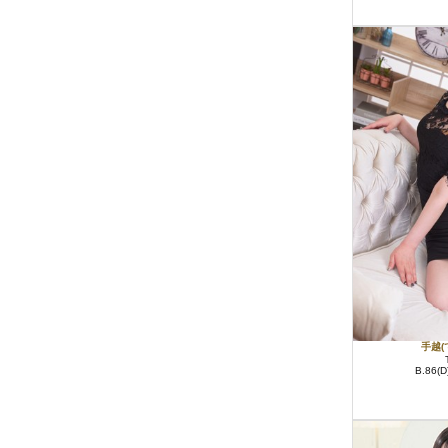
手越(て
B.86(D