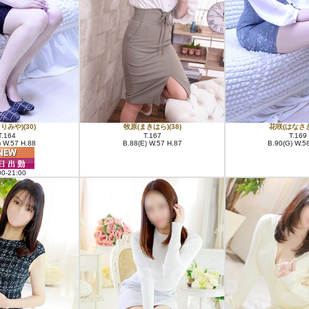
りみや)(30)
牧原(まきはら)(38)
花咲(はなさき)
T.164
T.167
T.169
) W.57 H.88
B.88(E) W.57 H.87
B.90(G) W.5
00-21:00